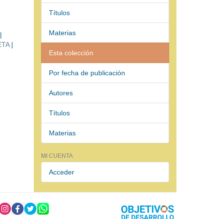
Títulos
Materias
|
ETA
|
Esta colección
Por fecha de publicación
Autores
Títulos
Materias
MI CUENTA
Acceder