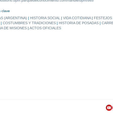
repositorio.bpm.parquedelconocimiento.com/handle/bpm/865
 clave
S (ARGENTINA)
|
HISTORIA SOCIAL
|
VIDA COTIDIANA
|
FESTEJOS
|
COSTUMBRES Y TRADICIONES
|
HISTORIA DE POSADAS
|
CARR
IA DE MISIONES
|
ACTOS OFICIALES